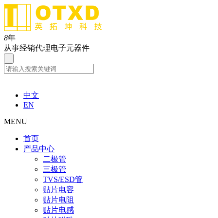
8
年
从事经销代理电子元器件
中文
EN
MENU
首页
产品中心
二极管
三极管
TVS/ESD管
贴片电容
贴片电阻
贴片电感