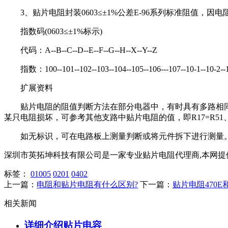
3、贴片电阻封装0603≤±1%公差E-96系列标准阻值，因
指数码(0603≤±1%标示)
代码：A--B--C--D--E--F--G--H--X--Y--Z
指数：100--101--102--103--104--105--106---107--10-1--10-2--
扩展资料
贴片电阻的阻值判断方法在部分电器中，有时具有多路相同结
某只电阻损坏，可参考其他支路中贴片电阻的值，即R17=R51、R23
如无标识，可在电路板上测量判断或将元件拆下进行测量。同
深圳市英拓坤科技有限公司是一家专业贴片电阻代理商,本网提
标签：
01005
0201
0402
上一篇：
电阻和贴片电阻有什么区别?
下一篇：
贴片电阻470E
相关新闻
详细介绍贴片电容