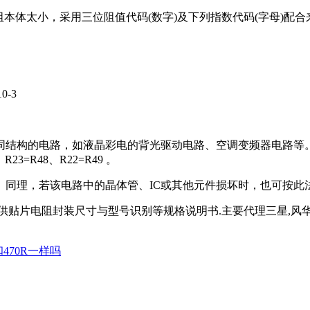
电阻本体太小，采用三位阻值代码(数字)及下列指数代码(字母)配
10-3
构的电路，如液晶彩电的背光驱动电路、空调变频器电路等。某
=R48、R22=R49 。
理，若该电路中的晶体管、IC或其他元件损坏时，也可按此
供贴片电阻封装尺寸与型号识别等规格说明书.主要代理三星,风华
和470R一样吗