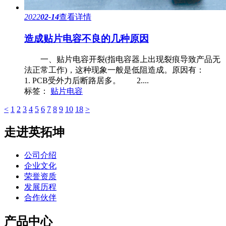
2022
02-14
查看详情
造成贴片电容不良的几种原因
一、贴片电容开裂(指电容器上出现裂痕导致产品无
法正常工作)，这种现象一般是低阻造成。原因有：
1. PCB受外力后断路居多。 2....
标签：
贴片电容
<
1
2
3
4
5
6
7
8
9
10
18
>
走进英拓坤
公司介绍
企业文化
荣誉资质
发展历程
合作伙伴
产品中心