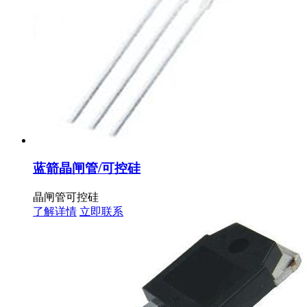
蓝箭晶闸管/可控硅
晶闸管可控硅
了解详情
立即联系