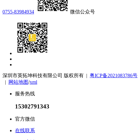
0755-83984934
微信公众号
深圳市英拓坤科技有限公司 版权所有 |
粤ICP备2021083786号
|
网站地图
/
xml
服务热线
15302791343
官方微信
在线联系