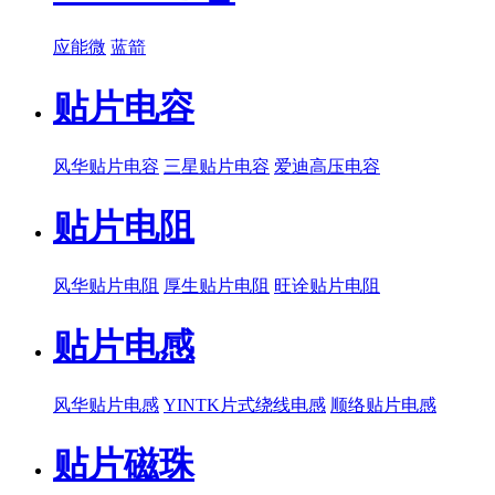
应能微
蓝箭
贴片电容
风华贴片电容
三星贴片电容
爱迪高压电容
贴片电阻
风华贴片电阻
厚生贴片电阻
旺诠贴片电阻
贴片电感
风华贴片电感
YINTK片式绕线电感
顺络贴片电感
贴片磁珠