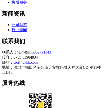
售后服务
新闻资讯
公司动态
行业新闻
联系我们
联系人：江小姐/
15302791343
传真：0755-83984934
邮箱：
cici@yitkk.com
地址：深圳市福田区车公庙天安数码城天祥大厦CD 座11楼
11D13
服务热线