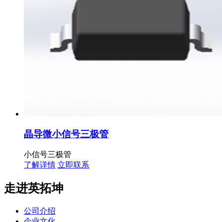
晶导微小信号三极管
小信号三极管
了解详情
立即联系
走进英拓坤
公司介绍
企业文化