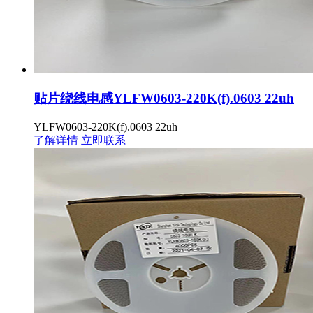
贴片绕线电感YLFW0603-220K(f).0603 22uh
YLFW0603-220K(f).0603 22uh
了解详情
立即联系