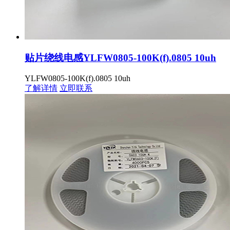
贴片绕线电感YLFW0805-100K(f).0805 10uh
YLFW0805-100K(f).0805 10uh
了解详情
立即联系