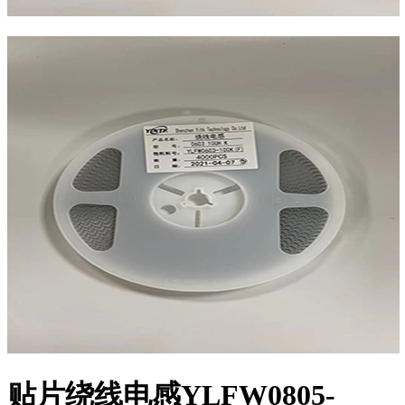
贴片绕线电感YLFW0805-