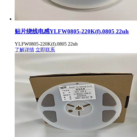
贴片绕线电感YLFW0805-220K(f).0805 22uh
YLFW0805-220K(f).0805 22uh
了解详情
立即联系