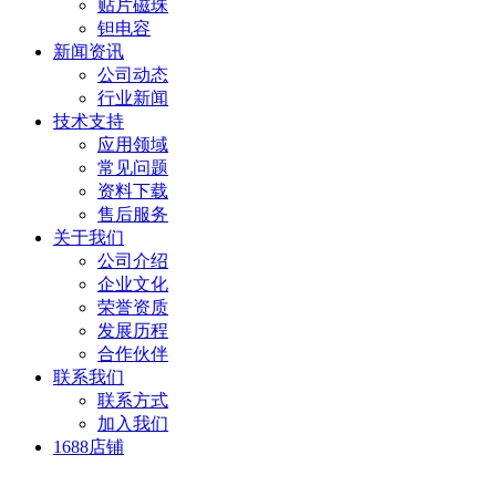
贴片磁珠
钽电容
新闻资讯
公司动态
行业新闻
技术支持
应用领域
常见问题
资料下载
售后服务
关于我们
公司介绍
企业文化
荣誉资质
发展历程
合作伙伴
联系我们
联系方式
加入我们
1688店铺