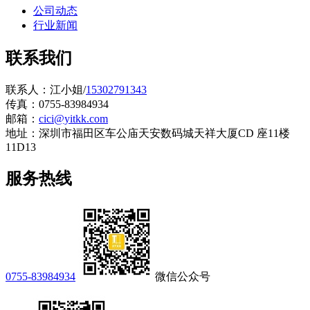
公司动态
行业新闻
联系我们
联系人：江小姐/
15302791343
传真：0755-83984934
邮箱：
cici@yitkk.com
地址：深圳市福田区车公庙天安数码城天祥大厦CD 座11楼
11D13
服务热线
0755-83984934
微信公众号