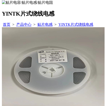
YINTK片式绕线电感
首页
>
产品中心
>
贴片电感
>
YINTK片式绕线电感