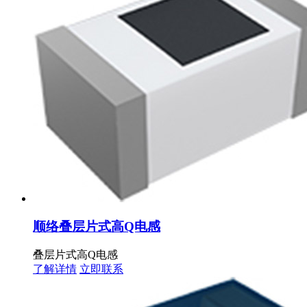
顺络叠层片式高Q电感
叠层片式高Q电感
了解详情
立即联系