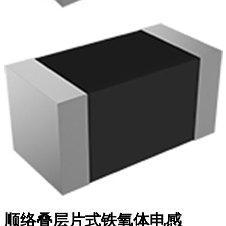
顺络叠层片式铁氧体电感