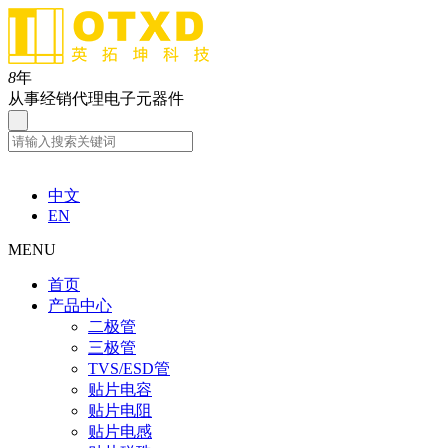
8
年
从事经销代理电子元器件
中文
EN
MENU
首页
产品中心
二极管
三极管
TVS/ESD管
贴片电容
贴片电阻
贴片电感